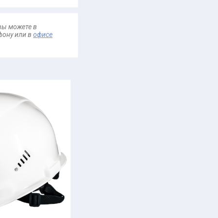
вы можете в
ефону
или в
офисе