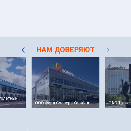
НАМ ДОВЕРЯЮТ
толетный
ООО Форд Соллерс Холдинг
ПАО Татне