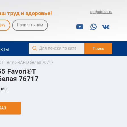
op@atplus.ru
аш труд и здоровье!
вку
Написать нам
АКТЫ
®T Termo RAPID белая 76717
5 Favori®T
белая 76717
ацию
КАЗ