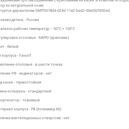
 наушниками противошумными с креплением на каске. В комплекте подб
ор из натуральной кожи.
туется держателем SMff0578d4-024d-11e2-bed2-00e052f692ed.
оизводитель - Россия
апазон рабочих температур - -50°C + 150°C
гулировка оголовья - RAPID (храповик)
ет - белый
п корпуса - FavoriT
епление оголовья - в шести точках
личие УФ - индикаторов - нет
д каски - термостойкая
ина козырька - стандартный
ортизатор - тканевый
териал корпуса - PA (полиамид 66)
личие вентиляционных отверстий - нет