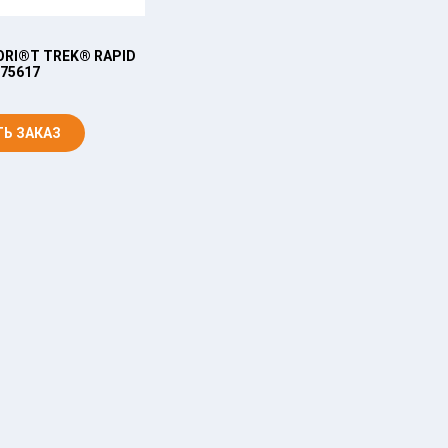
ORI®T TREK® RAPID
КАСКА СОМЗ-55 FAVORI®T RAPID
75617
75717
Ь ЗАКАЗ
ОФОРМИТЬ ЗАКАЗ