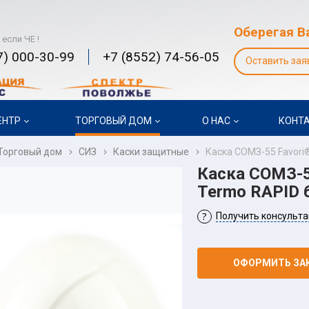
Оберегая В
 если ЧЕ !
7) 000-30-99
+7 (8552) 74-56-05
Оставить зая
ЕНТР
ТОРГОВЫЙ ДОМ
О НАС
КОНТ
Торговый дом
СИЗ
Каски защитные
Каска СОМЗ-55 Favori
Каска СОМЗ-5
Termo RAPID 
Получить консульт
ОФОРМИТЬ ЗА