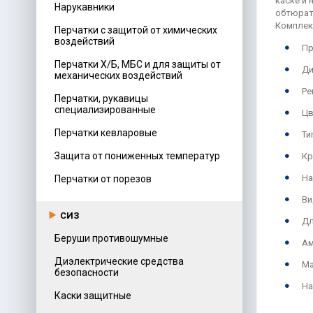
каске и
Нарукавники
обтюрат
Комплек
Перчатки с защитой от химических
воздействий
Пр
Перчатки Х/Б, МБС и для защиты от
Ди
механических воздействий
Ре
Перчатки, рукавицы
специализированные
Цв
Перчатки кевларовые
Ти
Защита от пониженных температур
Кр
На
Перчатки от порезов
Ви
СИЗ
Дл
Беруши противошумные
Ам
Диэлектрические средства
Ма
безопасности
На
Каски защитные