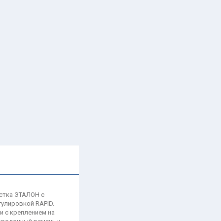
астка ЭТАЛОН с
улировкой RAPID.
и с креплением на