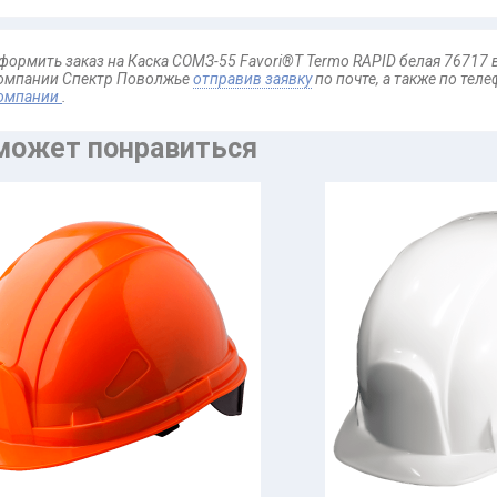
формить заказ на Каска СОМЗ-55 Favori®T Termo RAPID белая 76717 
омпании Спектр Поволжье
отправив заявку
по почте, а также по тел
омпании
.
может понравиться